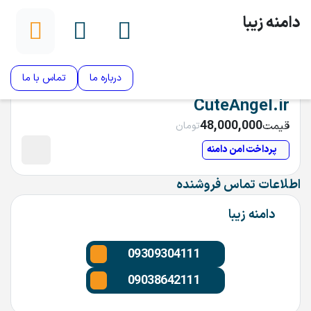
دامنه زیبا
درباره ما
تماس با ما
CuteAngel.ir
48,000,000
قیمت
تومان
پرداخت امن دامنه
اطلاعات تماس فروشنده
دامنه زیبا
09309304111
09038642111