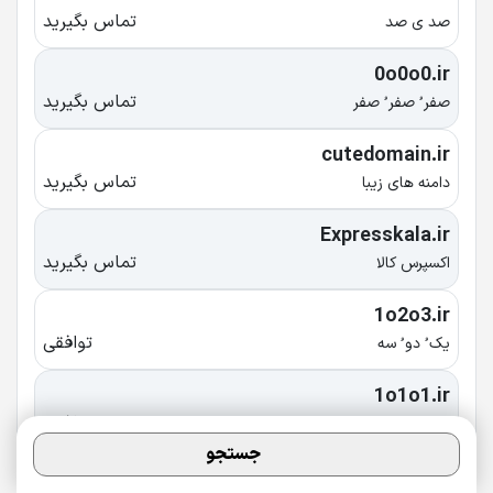
تماس بگیرید
صد ی صد
0o0o0.ir
تماس بگیرید
صفر ُ صفر ُ صفر
cutedomain.ir
تماس بگیرید
دامنه های زیبا
Expresskala.ir
تماس بگیرید
اکسپرس کالا
1o2o3.ir
توافقی
یک ُ دو ُ سه
1o1o1.ir
توافقی
یک ُ یک ُ یک
جستجو
ShoeShow.ir